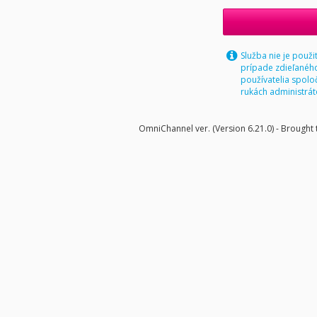
Služba nie je použ
prípade zdieľaného
používatelia spoloč
rukách administrá
OmniChannel ver. (Version 6.21.0) - Brought